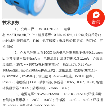
技术参数
1、 公称口径 DN10-DN1200；
电极
材:Mo2Ti,Hc,Hb,Ta,Pt；
精度等级:
±0.3%,±0.5%, ±1.0%(按口径分)；
内衬材料:聚四氟乙
、F46、氯丁橡胶；
电极形
式:固定式、刮刀式、可
拆 卸式；
2、介质电导率:a:在100口径内低电导率测量不低于0.1μs/cm
b: 正常
测量不低于
5μs/cm；
电磁流量计流速范围:0.3-11m/s；
介质温
度温度: - 25℃～+180℃(视
衬里材质分)；额定压
力
:
0.25Mpa-
16Mpa(按口径分)≥16Mpa称高压式)；
连接法
兰: 按国标GB9115-
8(DIN2051，
BS4504)；
输出信号: 4-
20mA电流、0-1kHz
频率、
RS485；
电缆接口:PG10;
防护等级:传感器：IP65、IP67、IP68, 智能
转换显示器：IP65；
防爆等
级:Exmdib IIBT4；
3、电源电压:185VAC-265VAC，
18VDC-
36VDC;
环境温度:
智能
转换显示器：－20℃～ +50℃；传感器：-30℃ ～+80℃；
环境湿
度: ≤90%；
产
品标准:Q/SOJD03-99