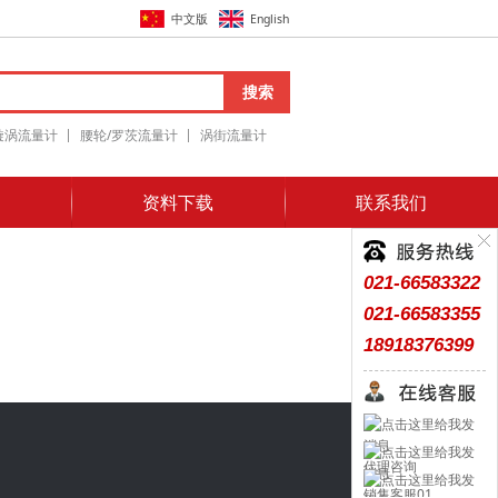
中文版
English
搜索
漩涡流量计
腰轮/罗茨流量计
涡街流量计
资料下载
联系我们
021-66583322
021-66583355
18918376399
代理咨询
销售客服01