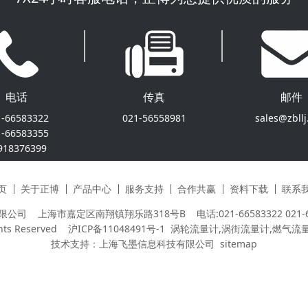
电话
传真
邮件
1-66583322
021-56558981
sales@zbll
1-66583355
918376399
页
关于正博
产品中心
服务支持
合作共赢
资料下载
联系
上海市嘉定区南翔镇翔乐路318号B 电话:021-66583322 021-665833
ights Reserved
沪ICP备11048491号-1
涡轮流量计,涡街流量计,燃气流量
技术支持：
上海飞墨信息科技有限公司
sitemap