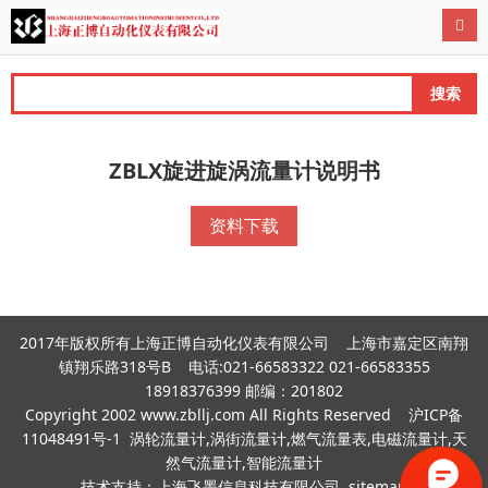
导航
搜索
ZBLX旋进旋涡流量计说明书
资料下载
2017年版权所有上海正博自动化仪表有限公司 上海市嘉定区南翔
镇翔乐路318号B 电话:021-66583322 021-66583355
18918376399 邮编：201802
Copyright 2002 www.zbllj.com All Rights Reserved
沪ICP备
11048491号-1
涡轮流量计,涡街流量计,燃气流量表,电磁流量计,天
然气流量计,智能流量计
技术支持：
上海飞墨信息科技有限公司
sitemap